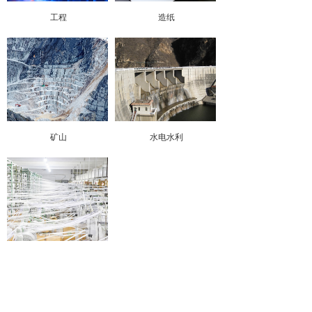
工程
造纸
矿山
水电水利
纺织
1
到第
页
共
1
页