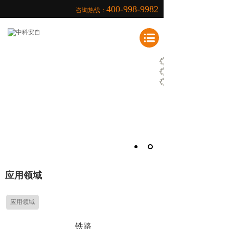
400-998-9982
咨询热线：
致力于提高电能使用质量和各种电气保
护、电子控制产品的研发、生产、销售
ZHONG KE AN ZI (ANHUI) DIAN LI KE JI
应用领域
应用领域
铁路